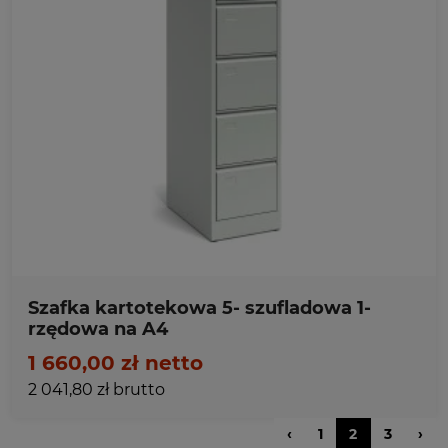
Ulubione
Szafka kartotekowa 5- szufladowa 1-
rzędowa na A4
1 660,00 zł netto
2 041,80 zł brutto
‹
1
2
3
›