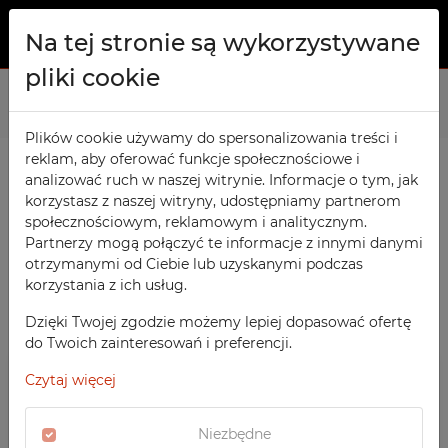
Na tej stronie są wykorzystywane
pliki cookie
O NAS
Strona główna
Produkty
Szkolne
Szafy Kartotekowe
PRODUKTY
Plików cookie używamy do spersonalizowania treści i
reklam, aby oferować funkcje społecznościowe i
Szafy TECHCODE RFID
KONTAKT
analizować ruch w naszej witrynie. Informacje o tym, jak
PRODUKTY / FILTRY
Warsztatowe
korzystasz z naszej witryny, udostępniamy partnerom
ULUBIONE
społecznościowym, reklamowym i analitycznym.
Biurowe
Partnerzy mogą połączyć te informacje z innymi danymi
otrzymanymi od Ciebie lub uzyskanymi podczas
OBSERWOWANE
Meble socjalne
SORTOWANIE
korzystania z ich usług.
SZKOLNE
Szkolne
REJESTRACJA
‹
1
2
3
›
Szafy Kartotekowe
Dzięki Twojej zgodzie możemy lepiej dopasować ofertę
POLECANE
Sportowe
do Twoich zainteresowań i preferencji.
LOGOWANIE
CENA MALEJĄCO
SZAFY TECHCODE RFID
Medyczne
Czytaj więcej
CENA ROSNĄCO
WARSZTATOWE
Z nadrukiem
DATA DODANIA
BIUROWE
Niezbędne