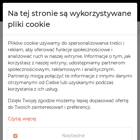
Na tej stronie są wykorzystywane
pliki cookie
O NAS
Strona główna
Produkty
Biurowe
Szafy Kartotekowe
PRODUKTY
Plików cookie używamy do spersonalizowania treści i
reklam, aby oferować funkcje społecznościowe i
Szafy TECHCODE RFID
KONTAKT
analizować ruch w naszej witrynie. Informacje o tym, jak
PRODUKTY / FILTRY
Warsztatowe
korzystasz z naszej witryny, udostępniamy partnerom
ULUBIONE
społecznościowym, reklamowym i analitycznym.
Biurowe
Partnerzy mogą połączyć te informacje z innymi danymi
otrzymanymi od Ciebie lub uzyskanymi podczas
OBSERWOWANE
Meble socjalne
SORTOWANIE
korzystania z ich usług.
Szafy Kartotekowe
Szkolne
REJESTRACJA
BIUROWE
Dzięki Twojej zgodzie możemy lepiej dopasować ofertę
POLECANE
Sportowe
do Twoich zainteresowań i preferencji.
LOGOWANIE
CENA MALEJĄCO
Szafy kartotekowe na A5
Medyczne
Czytaj więcej
CENA ROSNĄCO
SZAFY TECHCODE RFID
Z nadrukiem
DATA DODANIA
WARSZTATOWE
Niezbędne