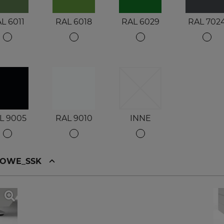
L 6011
RAL 6018
RAL 6029
RAL 702
L 9005
RAL 9010
INNE
KOWE_SSK