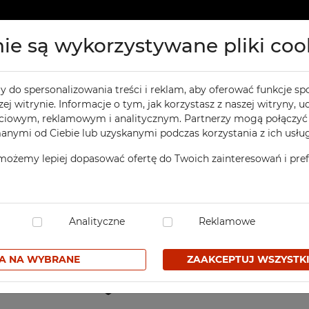
nie są wykorzystywane pliki coo
kty
Kontakt
 do spersonalizowania treści i reklam, aby oferować funkcje sp
ARSZTATOWE
BIUROWE
ej witrynie. Informacje o tym, jak korzystasz z naszej witryny,
Poprzedni
produkt
adowa 2- rzędowa na B5
ciowym, reklamowym i analitycznym. Partnerzy mogą połączyć 
oły Warsztatowe
Szafy Aktowe
nymi od Ciebie lub uzyskanymi podczas korzystania z ich usług
afy Narzędziowe
Szafy Aktowo- Kartotek
możemy lepiej dopasować ofertę do Twoich zainteresowań i prefe
afy Warsztatowe
Szafy Kartotekowe
Szafka kartotekowa 6- 
afki Warsztatowe
Szafy Na Mapy i Rysunki
B5
ózki Warsztatowe
Szafy i Wózki Na Laptopy
SKU SSK 6/02B5
afy Na Komputery
Analityczne
Biurka i kontenerki biu
Reklamowe
krzynie Metalowe TECHBOX
Nadstawki do Szaf Akto
1960,00 zł netto
2410,80 zł brutt
A NA WYBRANE
ZAAKCEPTUJ WSZYSTKI
jemniki Do Segregacji PSO
Pojemniki Do Segregacj
ojaki Na Pojemniki
Skrzynie Metalowe TEC
Ulubione
arsztatowe
SPORTOWE