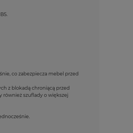
B5.
śnie, co zabezpiecza mebel przed
h z blokadą chroniącą przed
również szuflady o większej
ednocześnie.