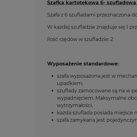
Szafka kartotekowa 6- szufladowa
Szafa z 6 szufladami przeznaczona
W każdej szufladzie znajduje się 1 pr
Ilość rzędów w szufladzie: 2
Wyposażenie standardowe:
szafa wyposażona jest w mechani
upadkiem,
szuflady zamocowane są na w p
wypadnięciem. Maksymalne obcią
wytrzymałości,
każda szuflada posiada miejsce n
szafa zamykana jest pojedynczy