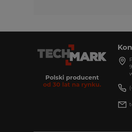
Kon
P
9
w
Polski producent
od 30 lat na rynku.
(