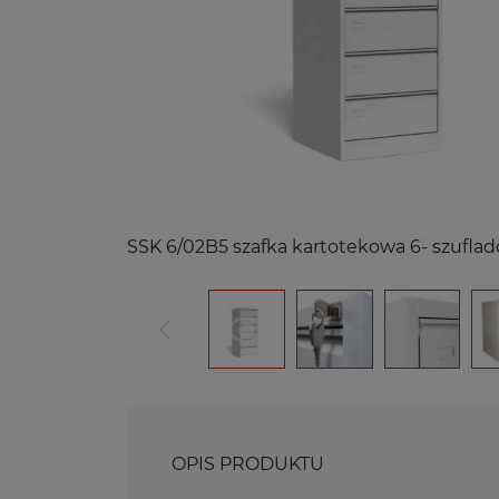
Ławeczki i daszki do szafek
R
skrytkowych i ubraniowych
M
Ławeczki
Ławko- wieszaki
Sz
Pojemniki Do Segregacji PSO
Sz
Sz
Z NADRUKIEM
Po
Bi
OPIS PRODUKTU