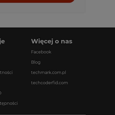
je
Więcej o nas
Facebook
Blog
tności
techmark.com.pl
techcoderfid.com
O
stępności