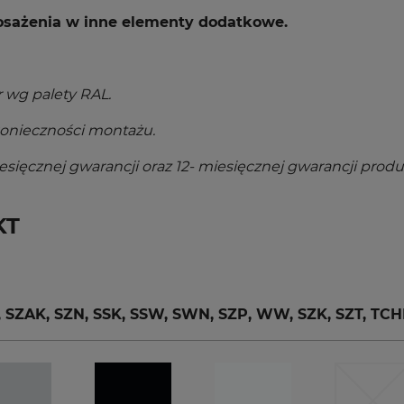
posażenia w inne elementy dodatkowe.
 wg palety RAL.
 konieczności montażu.
sięcznej gwarancji oraz 12- miesięcznej gwarancji prod
KT
AK, SZN, SSK, SSW, SWN, SZP, WW, SZK, SZT, TC