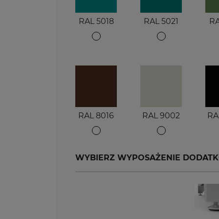
RAL 5018
RAL 5021
RA
RAL 8016
RAL 9002
RA
WYBIERZ WYPOSAŻENIE DODAT