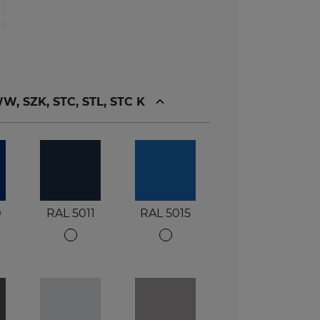
, SZK, STC, STL, STC K
0
RAL 5011
RAL 5015