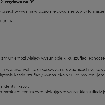
 2- rzędowa na B5
 do przechowywania w poziomie dokumentów w formacie 
zegroda.
zm uniemożliwiający wysunięcie kilku szuflad jednocze
ełni wysuwanych, teleskopowych prowadnicach kulkowyc
żenie każdej szuflady wynosi około 50 kg. Wykonujemy 
a identyfikator,
m zamkiem centralnym blokującym wszystkie szuflady j