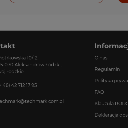
takt
Informac
iotrkowska 10/12,
O nas
5-070 Aleksandrów Łódzki,
Regulamin
oj. łódzkie
Polityka prywa
+ 48) 42 712 17 95
FAQ
techmark@techmark.com.pl
Klauzula ROD
Deklaracja do