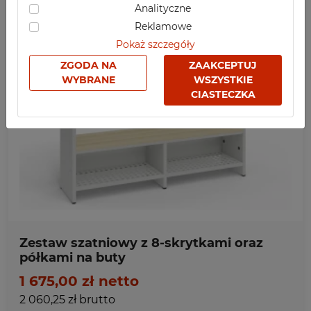
Analityczne
SZKOLNE
Reklamowe
SPORTOWE
Pokaż szczegóły
MEDYCZNE
ZGODA NA
ZAAKCEPTUJ
WYBRANE
WSZYSTKIE
Z NADRUKIEM
CIASTECZKA
Ulubione
SZEROKOŚĆ
1000
1500
2000
726
1070
1414
WYSOKOŚĆ
1750
1650
1800
Zestaw szatniowy z 8-skrytkami oraz
półkami na buty
GŁĘBOKOŚĆ
403
350
1 675,00 zł netto
2 060,25 zł brutto