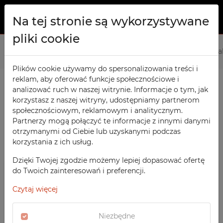
Na tej stronie są wykorzystywane
pliki cookie
O NAS
Strona główna
Produkty
Meble socjalne
Ławko- wiesza
PRODUKTY
Plików cookie używamy do spersonalizowania treści i
reklam, aby oferować funkcje społecznościowe i
Szafy TECHCODE RFID
KONTAKT
analizować ruch w naszej witrynie. Informacje o tym, jak
PRODUKTY / FILTRY
Warsztatowe
korzystasz z naszej witryny, udostępniamy partnerom
ULUBIONE
społecznościowym, reklamowym i analitycznym.
Biurowe
Partnerzy mogą połączyć te informacje z innymi danymi
otrzymanymi od Ciebie lub uzyskanymi podczas
OBSERWOWANE
Meble socjalne
SORTOWANIE
korzystania z ich usług.
MEBLE SOCJALNE
Szkolne
REJESTRACJA
Ławko- wieszaki
Dzięki Twojej zgodzie możemy lepiej dopasować ofertę
POLECANE
Sportowe
do Twoich zainteresowań i preferencji.
LOGOWANIE
CENA MALEJĄCO
SZAFY TECHCODE RFID
Medyczne
Czytaj więcej
CENA ROSNĄCO
WARSZTATOWE
Z nadrukiem
DATA DODANIA
BIUROWE
Niezbędne