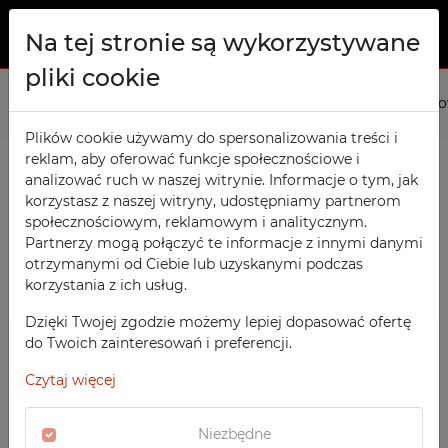
Na tej stronie są wykorzystywane
pliki cookie
O NAS
Strona główna
Produkty
Warsztatowe
Stoły Warsztat
PRODUKTY
Plików cookie używamy do spersonalizowania treści i
reklam, aby oferować funkcje społecznościowe i
Szafy TECHCODE RFID
KONTAKT
analizować ruch w naszej witrynie. Informacje o tym, jak
PRODUKTY / FILTRY
Warsztatowe
korzystasz z naszej witryny, udostępniamy partnerom
ULUBIONE
społecznościowym, reklamowym i analitycznym.
Biurowe
Partnerzy mogą połączyć te informacje z innymi danymi
otrzymanymi od Ciebie lub uzyskanymi podczas
OBSERWOWANE
Meble socjalne
SORTOWANIE
korzystania z ich usług.
Stoły Warsztatowe
Szkolne
REJESTRACJA
WARSZTATOWE
Dzięki Twojej zgodzie możemy lepiej dopasować ofertę
POLECANE
Sportowe
do Twoich zainteresowań i preferencji.
LOGOWANIE
CENA MALEJĄCO
Stoły Warsztatowe Lekkie
Medyczne
Czytaj więcej
CENA ROSNĄCO
SZAFY TECHCODE RFID
Z nadrukiem
DATA DODANIA
BIUROWE
Niezbędne