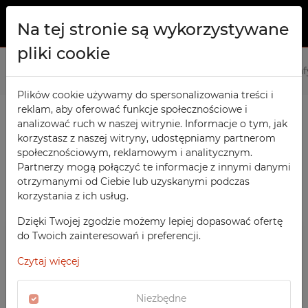
Na tej stronie są wykorzystywane
pliki cookie
O NAS
Strona główna
Produkty
Biurowe
Szafy Aktowe
Sza
PRODUKTY
Plików cookie używamy do spersonalizowania treści i
reklam, aby oferować funkcje społecznościowe i
Szafy TECHCODE RFID
KONTAKT
analizować ruch w naszej witrynie. Informacje o tym, jak
PRODUKTY / FILTRY
Warsztatowe
korzystasz z naszej witryny, udostępniamy partnerom
ULUBIONE
społecznościowym, reklamowym i analitycznym.
Biurowe
Partnerzy mogą połączyć te informacje z innymi danymi
otrzymanymi od Ciebie lub uzyskanymi podczas
OBSERWOWANE
Meble socjalne
SORTOWANIE
korzystania z ich usług.
Szafy Aktowe
Szkolne
REJESTRACJA
BIUROWE
Dzięki Twojej zgodzie możemy lepiej dopasować ofertę
POLECANE
Sportowe
do Twoich zainteresowań i preferencji.
LOGOWANIE
CENA MALEJĄCO
Szafy RFID Aktowe
Medyczne
Czytaj więcej
CENA ROSNĄCO
SZAFY TECHCODE RFID
Z nadrukiem
DATA DODANIA
WARSZTATOWE
Niezbędne