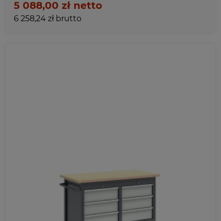
5 088,00 zł netto
600
6 258,24 zł brutto
Ulubione