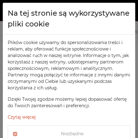
Na tej stronie są wykorzystywane
pliki cookie
O NAS
Strona główna
Produkty
Warsztatowe
Wózki Warszta
PRODUKTY
Plików cookie używamy do spersonalizowania treści i
reklam, aby oferować funkcje społecznościowe i
Szafy TECHCODE RFID
KONTAKT
analizować ruch w naszej witrynie. Informacje o tym, jak
PRODUKTY / FILTRY
Warsztatowe
korzystasz z naszej witryny, udostępniamy partnerom
ULUBIONE
społecznościowym, reklamowym i analitycznym.
Biurowe
Partnerzy mogą połączyć te informacje z innymi danymi
otrzymanymi od Ciebie lub uzyskanymi podczas
OBSERWOWANE
Meble socjalne
SORTOWANIE
korzystania z ich usług.
WARSZTATOWE
Szkolne
REJESTRACJA
‹
1
2
›
Wózki Warsztatowe
Dzięki Twojej zgodzie możemy lepiej dopasować ofertę
POLECANE
Sportowe
do Twoich zainteresowań i preferencji.
LOGOWANIE
CENA MALEJĄCO
SZAFY TECHCODE RFID
Medyczne
Czytaj więcej
CENA ROSNĄCO
BIUROWE
Z nadrukiem
DATA DODANIA
MEBLE SOCJALNE
Niezbędne