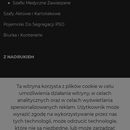
Szafki Medyczne Zawieszane
Szafy Aktowe i Kartotekowe
Pojemniki Do Segregacji PSO
Biurka i Kontenerki
Z NADRUKIEM
Ta witryna korzysta z plików cookie w celu
umożliwienia działania witryny, w celach
analitycznych oraz w celach wyświetlania
spersonalizowanych reklam. Użytkownik może
wyrazić zgodę na wykorzystywanie przez nas
tych technologii, może odrzucić technologie,
które nie są niezbędne, lub może zarządzać