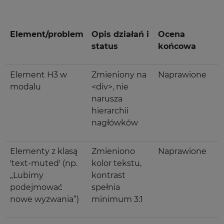
Element/problem
Opis działań i
Ocena
status
końcowa
Element H3 w
Zmieniony na
Naprawione
modalu
<div>, nie
narusza
hierarchii
nagłówków
Elementy z klasą
Zmieniono
Naprawione
'text-muted' (np.
kolor tekstu,
„Lubimy
kontrast
podejmować
spełnia
nowe wyzwania”)
minimum 3:1