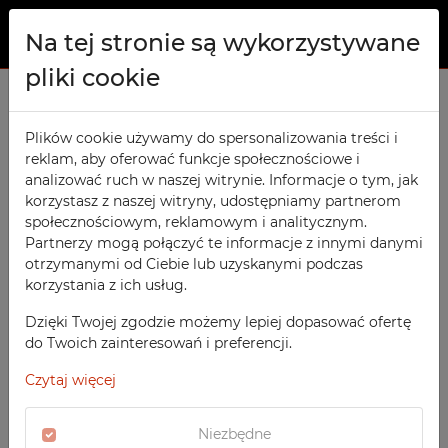
Na tej stronie są wykorzystywane
pliki cookie
O NAS
Deklaracja dostępności
techmark-configurator.com
PRODUKTY
Plików cookie używamy do spersonalizowania treści i
reklam, aby oferować funkcje społecznościowe i
Szafy TECHCODE RFID
KONTAKT
analizować ruch w naszej witrynie. Informacje o tym, jak
Warsztatowe
korzystasz z naszej witryny, udostępniamy partnerom
Data publikacji deklaracji:
ULUBIONE
społecznościowym, reklamowym i analitycznym.
Biurowe
Partnerzy mogą połączyć te informacje z innymi danymi
23 czerwca 2025
otrzymanymi od Ciebie lub uzyskanymi podczas
OBSERWOWANE
Meble socjalne
korzystania z ich usług.
Data ostatniej aktualizacji:
Szkolne
REJESTRACJA
Dzięki Twojej zgodzie możemy lepiej dopasować ofertę
19 lipca 2025
Sportowe
do Twoich zainteresowań i preferencji.
LOGOWANIE
Uwarunkowania prawne
Medyczne
Czytaj więcej
Strona internetowa techmark-configurator.com nie
Z nadrukiem
podlega obowiązkowi zapewnienia dostępności
Niezbędne