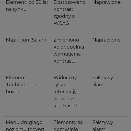
Element 'od 30 lat
Dostosowano
Naprawione
na rynku'
kontrast,
zgodny z
WCAG
Mask icon (Safari)
Zmieniono
Naprawione
kolor, spełnia
wymagania
kontrastu
Element
Widoczny
Fałszywy
'Ulubione' na
tylko po
alarm
hover
interakcji,
wówczas
kontrast 7:1
Menu drugiego
Elementy są
Fałszywy
poziomu (hover)
domyślnie
alarm