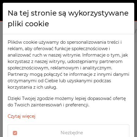
Na tej stronie są wykorzystywane
pliki cookie
O NAS
Strona główna
Produkty
Biurowe
Szafy Kartotekowe
PRODUKTY
Plików cookie używamy do spersonalizowania treści i
reklam, aby oferować funkcje społecznościowe i
Szafy TECHCODE RFID
KONTAKT
analizować ruch w naszej witrynie. Informacje o tym, jak
PRODUKTY / FILTRY
Warsztatowe
korzystasz z naszej witryny, udostępniamy partnerom
ULUBIONE
społecznościowym, reklamowym i analitycznym.
Biurowe
Partnerzy mogą połączyć te informacje z innymi danymi
otrzymanymi od Ciebie lub uzyskanymi podczas
OBSERWOWANE
Meble socjalne
SORTOWANIE
korzystania z ich usług.
Szafy Kartotekowe
Szkolne
REJESTRACJA
BIUROWE
Dzięki Twojej zgodzie możemy lepiej dopasować ofertę
POLECANE
Sportowe
do Twoich zainteresowań i preferencji.
LOGOWANIE
CENA MALEJĄCO
Szafy kartotekowe na B5
Medyczne
Czytaj więcej
CENA ROSNĄCO
SZAFY TECHCODE RFID
Z nadrukiem
DATA DODANIA
WARSZTATOWE
Niezbędne