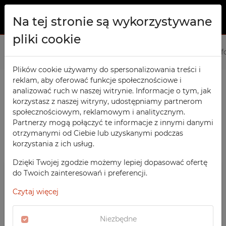
Na tej stronie są wykorzystywane
pliki cookie
O NAS
Strona główna
Produkty
Meble socjalne
Szafki na tel
PRODUKTY
Plików cookie używamy do spersonalizowania treści i
reklam, aby oferować funkcje społecznościowe i
Szafy TECHCODE RFID
KONTAKT
analizować ruch w naszej witrynie. Informacje o tym, jak
PRODUKTY / FILTRY
Warsztatowe
korzystasz z naszej witryny, udostępniamy partnerom
ULUBIONE
społecznościowym, reklamowym i analitycznym.
Biurowe
Partnerzy mogą połączyć te informacje z innymi danymi
otrzymanymi od Ciebie lub uzyskanymi podczas
OBSERWOWANE
Meble socjalne
SORTOWANIE
korzystania z ich usług.
MEBLE SOCJALNE
Szkolne
REJESTRACJA
Szafki na telefony komórkowe
Dzięki Twojej zgodzie możemy lepiej dopasować ofertę
POLECANE
Sportowe
do Twoich zainteresowań i preferencji.
LOGOWANIE
CENA MALEJĄCO
SZAFY TECHCODE RFID
Medyczne
Czytaj więcej
CENA ROSNĄCO
WARSZTATOWE
Z nadrukiem
DATA DODANIA
BIUROWE
Niezbędne