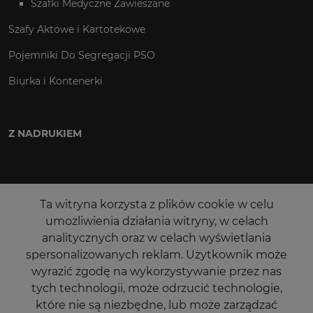
Szafki Medyczne Zawieszane
Szafy Aktowe i Kartotekowe
Pojemniki Do Segregacji PSO
Biurka i Kontenerki
Z NADRUKIEM
Ta witryna korzysta z plików cookie w celu
umożliwienia działania witryny, w celach
analitycznych oraz w celach wyświetlania
spersonalizowanych reklam. Użytkownik może
wyrazić zgodę na wykorzystywanie przez nas
tych technologii, może odrzucić technologie,
które nie są niezbędne, lub może zarządzać