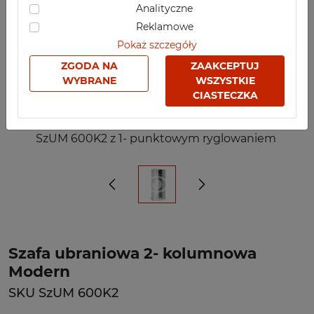
Analityczne
Reklamowe
Pokaż szczegóły
ZGODA NA
ZAAKCEPTUJ
WYBRANE
WSZYSTKIE
CIASTECZKA
SzUM 600K2 z 1- punktowym ryglowaniem
Szafa ubraniowa 2- kolumnowa
Modern
SKU SzUM 600K2