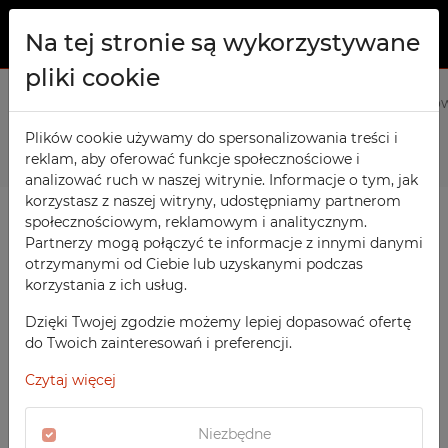
Na tej stronie są wykorzystywane
pliki cookie
O NAS
Strona główna
Produkty
Meble socjalne
Szafa ubrani
PRODUKTY
Plików cookie używamy do spersonalizowania treści i
Poprzedni
Następny
reklam, aby oferować funkcje społecznościowe i
Szafy TECHCODE RFID
KONTAKT
analizować ruch w naszej witrynie. Informacje o tym, jak
Warsztatowe
korzystasz z naszej witryny, udostępniamy partnerom
ULUBIONE
społecznościowym, reklamowym i analitycznym.
Biurowe
Partnerzy mogą połączyć te informacje z innymi danymi
otrzymanymi od Ciebie lub uzyskanymi podczas
OBSERWOWANE
Meble socjalne
korzystania z ich usług.
Szkolne
REJESTRACJA
Dzięki Twojej zgodzie możemy lepiej dopasować ofertę
Sportowe
do Twoich zainteresowań i preferencji.
LOGOWANIE
Medyczne
Czytaj więcej
Z nadrukiem
Niezbędne