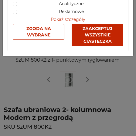
Analityczne
Reklamowe
Pokaż szczegóły
ZGODA NA
ZAAKCEPTUJ
WYBRANE
WSZYSTKIE
CIASTECZKA
SzUM 800K2 z 1- punktowym ryglowaniem
Szafa ubraniowa 2- kolumnowa
Modern z przegrodą
SKU SzUM 800K2