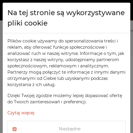
Na tej stronie są wykorzystywane
pliki cookie
O NAS
Strona główna
Produkty
Meble socjalne
Szafa ubranio
PRODUKTY
Plików cookie używamy do spersonalizowania treści i
Poprzedni
Następny
reklam, aby oferować funkcje społecznościowe i
Szafy TECHCODE RFID
KONTAKT
analizować ruch w naszej witrynie. Informacje o tym, jak
Warsztatowe
korzystasz z naszej witryny, udostępniamy partnerom
ULUBIONE
społecznościowym, reklamowym i analitycznym.
Biurowe
Partnerzy mogą połączyć te informacje z innymi danymi
otrzymanymi od Ciebie lub uzyskanymi podczas
OBSERWOWANE
Meble socjalne
korzystania z ich usług.
Szkolne
REJESTRACJA
Dzięki Twojej zgodzie możemy lepiej dopasować ofertę
Sportowe
do Twoich zainteresowań i preferencji.
LOGOWANIE
Medyczne
Czytaj więcej
Z nadrukiem
Niezbędne