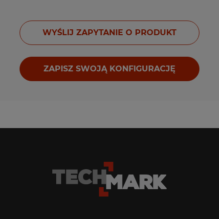
WYŚLIJ ZAPYTANIE O PRODUKT
ZAPISZ SWOJĄ KONFIGURACJĘ