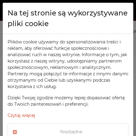
Na tej stronie są wykorzystywane
pliki cookie
O NAS
Strona główna
Produkty
Meble socjalne
Szafki Skrytk
PRODUKTY
Plików cookie używamy do spersonalizowania treści i
Następny
reklam, aby oferować funkcje społecznościowe i
Szafy TECHCODE RFID
KONTAKT
analizować ruch w naszej witrynie. Informacje o tym, jak
Warsztatowe
korzystasz z naszej witryny, udostępniamy partnerom
ULUBIONE
społecznościowym, reklamowym i analitycznym.
Biurowe
Partnerzy mogą połączyć te informacje z innymi danymi
otrzymanymi od Ciebie lub uzyskanymi podczas
OBSERWOWANE
Meble socjalne
korzystania z ich usług.
Szkolne
REJESTRACJA
Dzięki Twojej zgodzie możemy lepiej dopasować ofertę
Sportowe
do Twoich zainteresowań i preferencji.
LOGOWANIE
Medyczne
Czytaj więcej
Z nadrukiem
Niezbędne