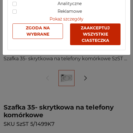
Analityczne
Reklamowe
Pokaż szczegóły
ZGODA NA
ZAAKCEPTUJ
WYBRANE
WSZYSTKIE
CIASTECZKA
Szafka 35- skrytkowa na telefony komórkowe SzST 5/1499K7
Szafka 35- skrytkowa na telefony
komórkowe
SKU SzST 5/1499K7