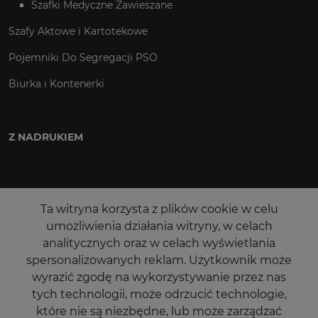
Szafki Medyczne Zawieszane
Szafy Aktowe i Kartotekowe
Pojemniki Do Segregacji PSO
Biurka i Kontenerki
Z NADRUKIEM
Ta witryna korzysta z plików cookie w celu
umożliwienia działania witryny, w celach
analitycznych oraz w celach wyświetlania
spersonalizowanych reklam. Użytkownik może
wyrazić zgodę na wykorzystywanie przez nas
tych technologii, może odrzucić technologie,
które nie są niezbędne, lub może zarządzać