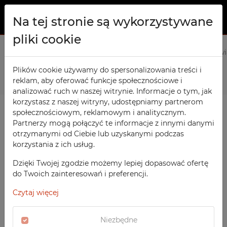
Na tej stronie są wykorzystywane
pliki cookie
O NAS
Strona główna
Produkty
Biurowe
Szafa aktowa z drz
PRODUKTY
Plików cookie używamy do spersonalizowania treści i
Poprzedni
Następny
reklam, aby oferować funkcje społecznościowe i
Szafy TECHCODE RFID
KONTAKT
analizować ruch w naszej witrynie. Informacje o tym, jak
Warsztatowe
korzystasz z naszej witryny, udostępniamy partnerom
ULUBIONE
społecznościowym, reklamowym i analitycznym.
Biurowe
Partnerzy mogą połączyć te informacje z innymi danymi
otrzymanymi od Ciebie lub uzyskanymi podczas
OBSERWOWANE
Meble socjalne
korzystania z ich usług.
Szkolne
REJESTRACJA
Dzięki Twojej zgodzie możemy lepiej dopasować ofertę
Sportowe
do Twoich zainteresowań i preferencji.
LOGOWANIE
Medyczne
Czytaj więcej
Z nadrukiem
Niezbędne