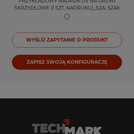
PRZYKŁADOWY NADRUK UV NA DRZWI
SKRZYDŁOWE (1 SZT. NADRUKU)_SZA, SZAK
WYŚLIJ ZAPYTANIE O PRODUKT
ZAPISZ SWOJĄ KONFIGURACJĘ