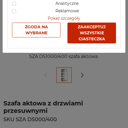
Analityczne
Reklamowe
Pokaż szczegóły
ZGODA NA
ZAAKCEPTUJ
WYBRANE
WSZYSTKIE
CIASTECZKA
SZA DS1000/400 szafa aktowa
Szafa aktowa z drzwiami
przesuwnymi
SKU SZA DS000/400