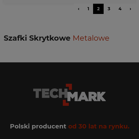
‹
1
2
3
4
›
Szafki Skrytkowe
Metalowe
Polski producent
od 30 lat na rynku.