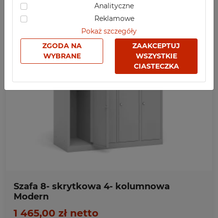
Analityczne
SZKOLNE
Reklamowe
SPORTOWE
Pokaż szczegóły
MEDYCZNE
ZGODA NA
ZAAKCEPTUJ
WYBRANE
WSZYSTKIE
Z NADRUKIEM
CIASTECZKA
SZEROKOŚĆ
Ulubione
1499
863
440
1200
965
730
495
260
1175
1460
885
1185
600
800
315
415
Szafa 8- skrytkowa 4- kolumnowa
WYSOKOŚĆ
Modern
780
1500
1800
1 465,00 zł netto