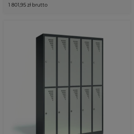
GŁĘBOKOŚĆ
1 801,95 zł brutto
220
400
490
Ulubione