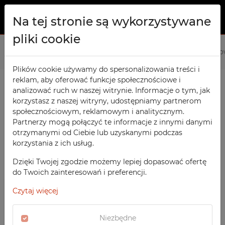
Na tej stronie są wykorzystywane
pliki cookie
O NAS
Strona główna
Produkty
Meble socjalne
Szafki Skrytk
PRODUKTY
Plików cookie używamy do spersonalizowania treści i
reklam, aby oferować funkcje społecznościowe i
Szafy TECHCODE RFID
KONTAKT
analizować ruch w naszej witrynie. Informacje o tym, jak
PRODUKTY / FILTRY
Warsztatowe
korzystasz z naszej witryny, udostępniamy partnerom
ULUBIONE
społecznościowym, reklamowym i analitycznym.
Biurowe
Partnerzy mogą połączyć te informacje z innymi danymi
otrzymanymi od Ciebie lub uzyskanymi podczas
OBSERWOWANE
Meble socjalne
SORTOWANIE
korzystania z ich usług.
MEBLE SOCJALNE
Szkolne
REJESTRACJA
‹
1
2
3
4
›
Szafki Skrytkowe Metalowe
Dzięki Twojej zgodzie możemy lepiej dopasować ofertę
POLECANE
Sportowe
do Twoich zainteresowań i preferencji.
LOGOWANIE
CENA MALEJĄCO
SZAFY TECHCODE RFID
Medyczne
Czytaj więcej
CENA ROSNĄCO
WARSZTATOWE
Z nadrukiem
DATA DODANIA
BIUROWE
Niezbędne