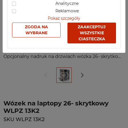
Analityczne
Reklamowe
Pokaż szczegóły
ZGODA NA
ZAAKCEPTUJ
WYBRANE
WSZYSTKIE
CIASTECZKA
Opcjonalny nadruk na drzwiach wózka 26- skrytkowego WLPZ 13K2
Wózek na laptopy 26- skrytkowy
WLPZ 13K2
SKU WLPZ 13K2