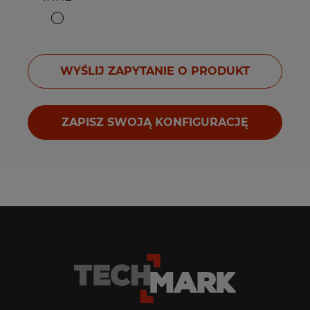
WYŚLIJ ZAPYTANIE O PRODUKT
ZAPISZ SWOJĄ KONFIGURACJĘ