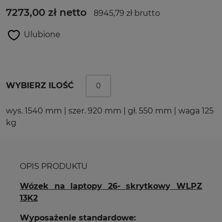
7273,00 zł netto
8945,79 zł brutto
Ulubione
WYBIERZ ILOŚĆ
wys. 1540 mm | szer. 920 mm | gł. 550 mm | waga 125
kg
OPIS PRODUKTU
Wózek na laptopy 26- skrytkowy WLPZ
13K2
Wyposażenie standardowe: