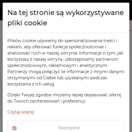
Na tej stronie są wykorzystywane
pliki cookie
O NAS
Strona główna
Produkty
Szkolne
Wózek na laptopy 26
PRODUKTY
Plików cookie używamy do spersonalizowania treści i
Poprzedni
Następny
reklam, aby oferować funkcje społecznościowe i
Szafy TECHCODE RFID
KONTAKT
analizować ruch w naszej witrynie. Informacje o tym, jak
Warsztatowe
korzystasz z naszej witryny, udostępniamy partnerom
ULUBIONE
społecznościowym, reklamowym i analitycznym.
Biurowe
Partnerzy mogą połączyć te informacje z innymi danymi
otrzymanymi od Ciebie lub uzyskanymi podczas
OBSERWOWANE
Meble socjalne
korzystania z ich usług.
Szkolne
REJESTRACJA
Dzięki Twojej zgodzie możemy lepiej dopasować ofertę
Sportowe
do Twoich zainteresowań i preferencji.
LOGOWANIE
Medyczne
Czytaj więcej
Z nadrukiem
Niezbędne