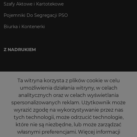
Szafy Aktowe i Kartotekowe
Pojemniki Do Segregacji PSO
Biurka i Kontenerki
Z NADRUKIEM
Ta witryna korzysta z plików cookie w celu
umożliwienia działania witryny, w celach
analitycznych oraz w celach wyświetlania
spersonalizowanych reklam. Użytkownik może
wyrazić zgodę na wykorzystywanie przez nas
tych technologii, może odrzucić technologie,
które nie są niezbędne, lub może zarządzać
własnymi preferencjami.
Więcej informacji