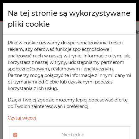
Na tej stronie są wykorzystywane
pliki cookie
O NAS
Strona główna
Produkty
Meble socjalne
Szafy Gospoda
PRODUKTY
Plików cookie używamy do spersonalizowania treści i
Poprzedni
Następny
reklam, aby oferować funkcje społecznościowe i
Szafy TECHCODE RFID
KONTAKT
analizować ruch w naszej witrynie. Informacje o tym, jak
Warsztatowe
korzystasz z naszej witryny, udostępniamy partnerom
ULUBIONE
społecznościowym, reklamowym i analitycznym.
Biurowe
Partnerzy mogą połączyć te informacje z innymi danymi
otrzymanymi od Ciebie lub uzyskanymi podczas
OBSERWOWANE
Meble socjalne
korzystania z ich usług.
Szkolne
REJESTRACJA
Dzięki Twojej zgodzie możemy lepiej dopasować ofertę
Sportowe
do Twoich zainteresowań i preferencji.
LOGOWANIE
Medyczne
Czytaj więcej
Z nadrukiem
Niezbędne