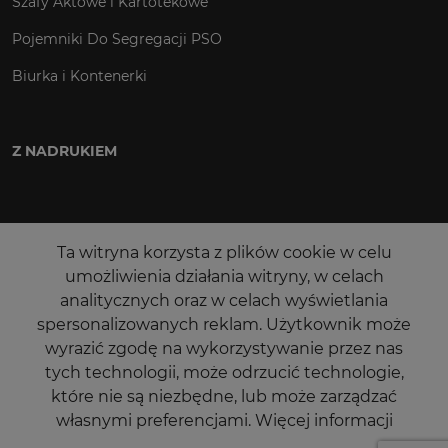
Szafy Aktowe i Kartotekowe
Pojemniki Do Segregacji PSO
Biurka i Kontenerki
Z NADRUKIEM
Ta witryna korzysta z plików cookie w celu
umożliwienia działania witryny, w celach
analitycznych oraz w celach wyświetlania
spersonalizowanych reklam. Użytkownik może
wyrazić zgodę na wykorzystywanie przez nas
tych technologii, może odrzucić technologie,
które nie są niezbędne, lub może zarządzać
własnymi preferencjami.
Więcej informacji