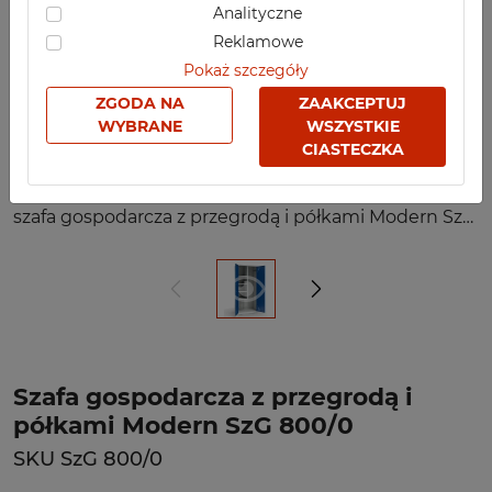
Analityczne
Reklamowe
Pokaż szczegóły
ZGODA NA
ZAAKCEPTUJ
WYBRANE
WSZYSTKIE
CIASTECZKA
szafa gospodarcza z przegrodą i półkami Modern SzG 800/0
Szafa gospodarcza z przegrodą i
półkami Modern SzG 800/0
SKU SzG 800/0