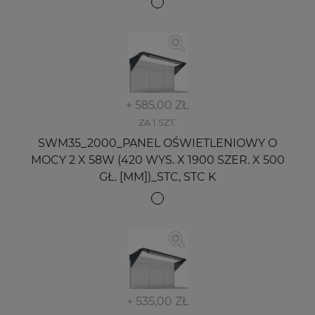
+ 585,00 ZŁ
ZA 1 SZT.
SWM35_2000_PANEL OŚWIETLENIOWY O
MOCY 2 X 58W (420 WYS. X 1900 SZER. X 500
GŁ. [MM])_STC, STC K
+ 535,00 ZŁ