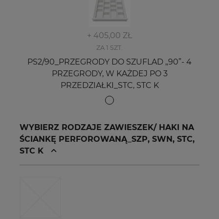
+ 405,00 ZŁ
ZA 1 SZT.
PS2/90_PRZEGRODY DO SZUFLAD „90”- 4
PRZEGRODY, W KAŻDEJ PO 3
PRZEDZIAŁKI_STC, STC K
WYBIERZ RODZAJE ZAWIESZEK/ HAKI NA
ŚCIANKĘ PERFOROWANĄ_SZP, SWN, STC,
STC K