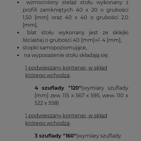
wzmocniony stelaż stołu wykonany z
profili zamkniętych 40 x 20 o grubości
1,50 [mm] oraz 40 x 40 o grubości 2,0
[mm],
blat stołu wykonany jest ze sklejki
liściastej o grubości 40 [mm]+/- 4 [mm],
stopki samopoziomujące,
na wyposażenie stołu składają się:
1 podwieszany kontener, w skład
którego wchodzą:
4 szuflady "120"
(wymiary szuflady
[mm] zew. 115 x 567 x 595, wew. 110 x
522 x 558)
1 podwieszany kontener, w skład
którego wchodzą:
3 szuflady "160"
(wymiary szuflady