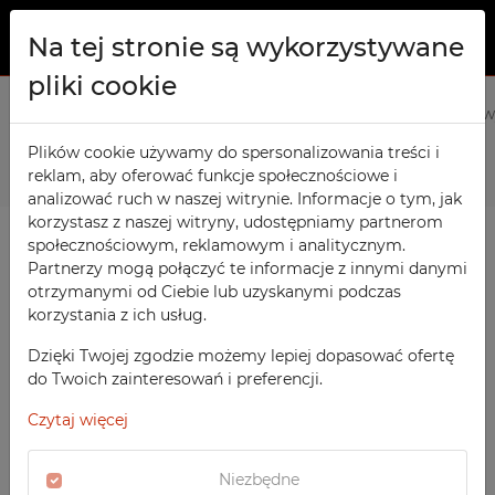
Na tej stronie są wykorzystywane
pliki cookie
O NAS
Strona główna
Produkty
Warsztatowe
Stół warsztatow
PRODUKTY
Plików cookie używamy do spersonalizowania treści i
Poprzedni
Następny
reklam, aby oferować funkcje społecznościowe i
Szafy TECHCODE RFID
KONTAKT
analizować ruch w naszej witrynie. Informacje o tym, jak
Warsztatowe
korzystasz z naszej witryny, udostępniamy partnerom
ULUBIONE
społecznościowym, reklamowym i analitycznym.
Biurowe
Partnerzy mogą połączyć te informacje z innymi danymi
otrzymanymi od Ciebie lub uzyskanymi podczas
OBSERWOWANE
Meble socjalne
korzystania z ich usług.
Szkolne
REJESTRACJA
Dzięki Twojej zgodzie możemy lepiej dopasować ofertę
Sportowe
do Twoich zainteresowań i preferencji.
LOGOWANIE
Medyczne
Czytaj więcej
Z nadrukiem
Niezbędne