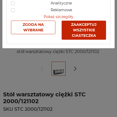
Analityczne
Reklamowe
Pokaż szczegóły
ZGODA NA
ZAAKCEPTUJ
WYBRANE
WSZYSTKIE
CIASTECZKA
stół warsztatowy ciężki STC 2000/121102
Stół warsztatowy ciężki STC
2000/121102
SKU STC 2000/121102