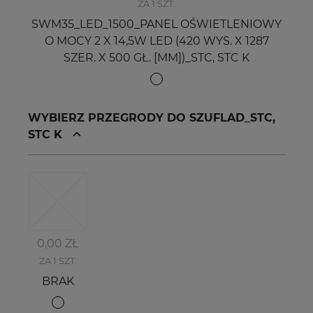
ZA 1 SZT.
SWM35_LED_1500_PANEL OŚWIETLENIOWY
O MOCY 2 X 14,5W LED (420 WYS. X 1287
SZER. X 500 GŁ. [MM])_STC, STC K
WYBIERZ PRZEGRODY DO SZUFLAD_STC,
STC K
0,00 ZŁ
ZA 1 SZT.
BRAK